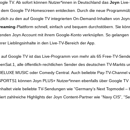
gle TV. Ab sofort können Nutzer*innen in Deutschland das
Joyn
Live-
f dem Google TV-Homescreen entdecken. Durch die neue Programmüb
ation
tzlich zu den auf Google TV integrierten On-Demand-Inhalten von Joy
reaming
-Plattform schnell, einfach und bequem durchstöbern. Sie kön
nden Joyn Account mit ihrem Google-Konto verknüpfen. So gelangen s
hrer Lieblingsinhalte in den Live-TV-Bereich der App.
b auf Google TV ist das Live-Programm von mehr als 65 Free-TV-Sender
enSat.1, alle öffentlich-rechtlichen Sender des deutschen TV-Markts un
 DELUXE MUSIC oder Comedy Central. Auch beliebte Pay-TV-Channel w
PORTS1 können Joyn PLUS+ Nutzer*innen ebenfalls über Google TV e
haltet viele beliebte TV-Sendungen wie “Germany’s Next Topmodel – b
ert zahlreiche Highlights der Joyn Content-Partner wie “Navy CIS”, “Sea