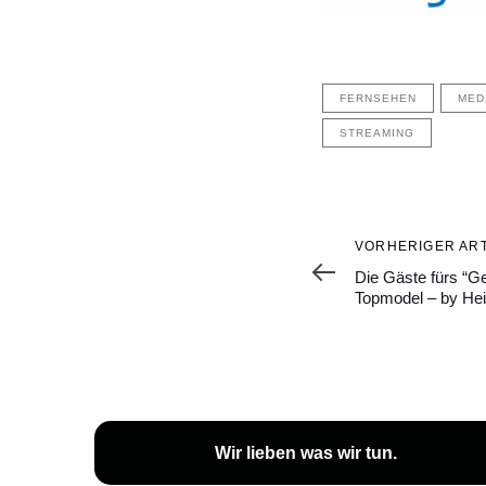
FERNSEHEN
MED
STREAMING
Vorheriger
VORHERIGER ART
Artikel
Die Gäste fürs “G
Topmodel – by Hei
Wir lieben
was wir tun
.