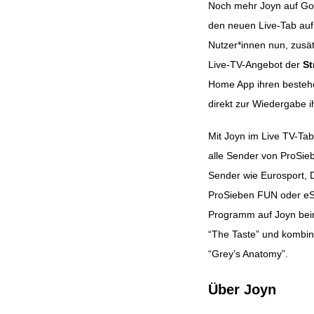
Noch mehr Joyn auf Goo
den neuen Live-Tab au
Beitragsnavig
Nutzer*innen nun, zusä
Live-TV-Angebot der
St
Home App ihren bestehe
direkt zur Wiedergabe i
Mit Joyn im Live TV-Ta
alle Sender von ProSieb
Sender wie Eurosport,
ProSieben FUN oder eS
Programm auf Joyn bein
“The Taste” und kombini
“Grey’s Anatomy”.
Über Joyn