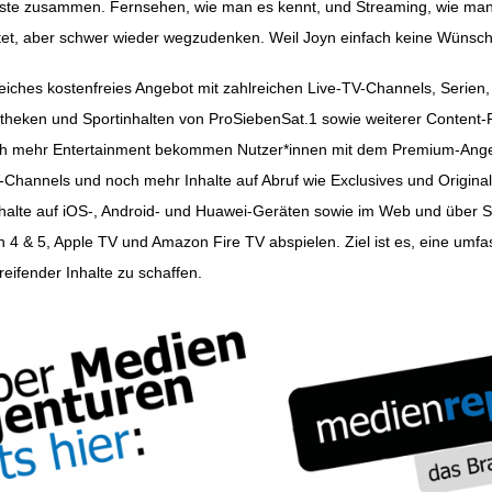
ste zusammen. Fernsehen, wie man es kennt, und Streaming, wie man
tet, aber schwer wieder wegzudenken. Weil Joyn einfach keine Wünsche
reiches kostenfreies Angebot mit zahlreichen Live-TV-Channels, Serie
theken und Sportinhalten von ProSiebenSat.1 sowie weiterer Content-P
Noch mehr Entertainment bekommen Nutzer*innen mit dem Premium-Ang
-Channels und noch mehr Inhalte auf Abruf wie Exclusives und Original
halte auf iOS-, Android- und Huawei-Geräten sowie im Web und über 
n 4 & 5, Apple TV und Amazon Fire TV abspielen. Ziel ist es, eine um
reifender Inhalte zu schaffen.