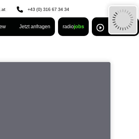
.at
+43 (0) 316 67 34 34
rew
Jetzt anfragen
radio
jobs