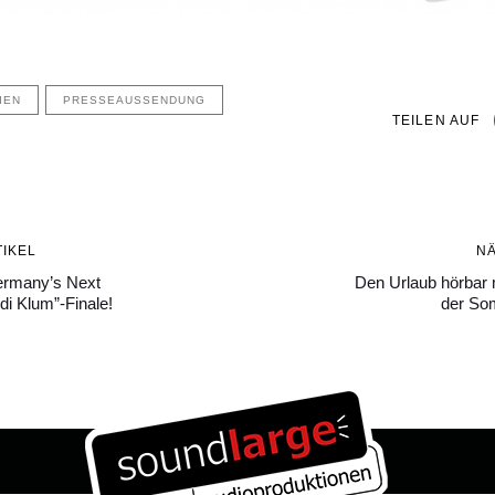
IEN
PRESSEAUSSENDUNG
TEILEN AUF
Nächster
IKEL
N
Artikel
ermany’s Next
Den Urlaub hörbar 
di Klum”-Finale!
der So