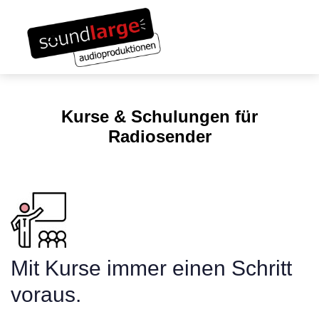
Links
Zum
überspringen
Inhalt
Toggle navigation
springen
Kurse & Schulungen für
Radiosender
Mit Kurse immer einen Schritt
voraus.