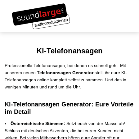
Links
Zum
überspringen
Inhalt
Toggle navigation
springen
KI-Telefonansagen
Professionelle Telefonansagen, bei denen es schnell geht: Mit
unserem neuen
Telefonansagen Generator
stellt ihr eure KI-
Telefonansagen online komplett selbst zusammen. Und das in
wenigen Minuten und rund um die Uhr.
KI-Telefonansagen Generator: Eure Vorteile
im Detail
Österreichische Stimmen:
Setzt euch von der Masse ab!
Schluss mit deutschen Akzenten, die bei euren Kunden nicht
wirken. Bei vielen Mitbewerbern hören eure Anrufer oft nur