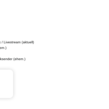
k / Livestream
(aktuell)
hem.)
iksender (ehem.)
und. aber. denn. Sprecherin. sowie. aber.
und. Sprecher. und. aber. denn.