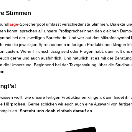
re Stimmen
ound
large
-Sprecherpool umfasst verschiedenste Stimmen, Dialekte und
hen könnt, sprechen all’ unsere Profisprecherinnen den gleichen Demo-T
ymbol bei der jeweiligen Sprecherin. Und wer auf das Mikrofonsymbol k
ihr wie die jeweiligen Sprecherinnen in fertigen Produktionen klingen k
on casten. Wenn ihr unschlüssig seid oder Fragen habt, dann ruft uns d
euch gerne und auch ausführlich. Und natürlich ist es mit der Beratu
 die Umsetzung. Beginnend bei der Textgestaltung, über die Studioauf
on.
ingt’s!
r wissen wollt, wie unsere fertigen Produktionen klingen, dann findet ihr
ve Hörproben
. Gerne schicken wir euch auch eine Auswahl von fertige
mpliziert.
Sprecht uns doch einfach darauf an
.