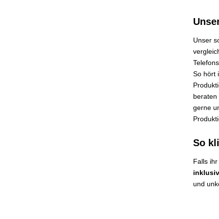
Unse
Unser s
vergleic
Telefons
So hört 
Produkti
beraten 
gerne um
Produkti
So kl
Falls ih
inklusi
und unko