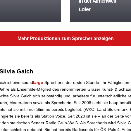
in der Almenwelt
Lofer
Mehr Produktionen zum Sprecher anzeigen
Silvia Gaich
aich ist eine sound
large
-Sprecherin der ersten Stunde. Ihr Fähigkeiten
Jahre als Ensemble-Mitglied des renommierten Grazer Kunst- & Schaus
hte Silvia Gaich sich selbständig und arbeitete für unterschiedliche 
rin, Moderatorin sowie als Sprecherin. Seit 2008 steht sie hauptberuf
ts hat sie mit ihrer Stimme bereits begleitet. (WKO, Land Steiermark, 
ungierte sie bereits als Station Voice. Seit 2020 ist sie – an der Seite
r den steirischen Sender Radio Grün-Weiß. Als Sprecherin wird Silvia 
lefonschleifen gebucht. Sie hat bereits Radiospots für Ö3, Puls 4, An