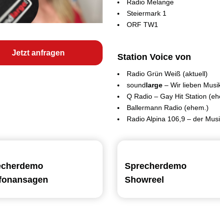
Radio Melange
Steiermark 1
ORF TW1
Jetzt anfragen
Station Voice von
Radio Grün Weiß (aktuell)
sound
large
– Wir lieben Musi
Q Radio – Gay Hit Station (e
Ballermann Radio (ehem.)
Radio Alpina 106,9 – der Mus
echerdemo
Sprecherdemo
efonansagen
Showreel