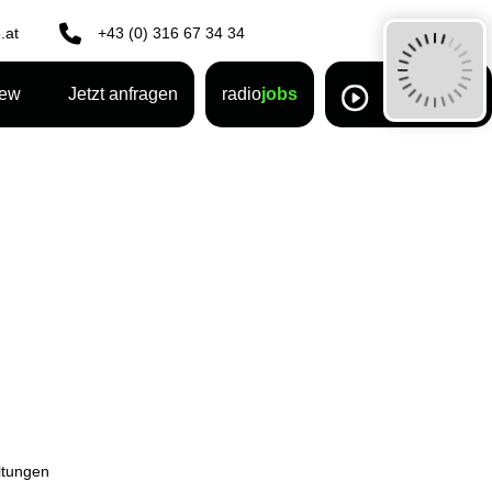
.at
+43 (0) 316 67 34 34
rew
Jetzt anfragen
radio
jobs
ltungen