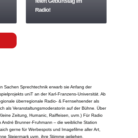
feiert Geburtstag im
Radio!
 in Sachen Sprechtechnik erwarb sie Anfang der
pielprojekts uniT an der
Karl-Franzens-Universität
. Ab
regionale überregionale Radio- & Fernsehsender als
lich als Veranstaltungsmoderatorin auf der Bühne. Über
Kleine Zeitung, Humanic, Raiffeisen, uvm.) Für Radio
 von André Brunner-Fruhmann – die weibliche Station
Gaich gerne für
Werbespots
und Imagefilme aller Art,
tenne Steiermark uvm. ihre Stimme geliehen.