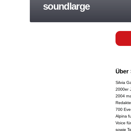
soundlarge
Über 
Silvia G
2000er 
2004 mac
Redakteu
700 Even
Alpina f
Voice fü
sowie Te