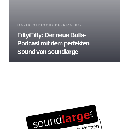
Tags
DAVID BLEIBERGER-KRAJNC
Fifty/Fifty: Der neue Bulls-
Podcast mit dem perfekten
Sound von soundlarge