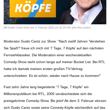
Mit Guido Cantz kehrt am 3. Februar 2022 um 22:15 Uhr eine Ära zurück...
Moderator Guido Cantz zur Show: “Nach zwölf Jahren ‘Verstehen
Sie Spaß?’ freue ich mich mit ‘7 Tage, 7 Köpfe’ auf den nächsten
Fernsehklassiker. Die Moderation einer wochenaktuellen
Comedy-Show steht schon lange auf meiner Bucket List. Bei RTL
habe ich damals meinen ersten großen TV-Vertrag
unterschrieben. Es ist schön, wieder nach Hause zu kommen!”
Fast zehn Jahre lang begeisterte “7 Tage, 7 Köpfe” ein
Millionenpublikum bei RTL, 2005 verabschiedete sich die
preisgekrönte Comedy-Show. Bis jetzt! Ab dem 3. Februar stürzen
sich Guido Cantz sowie seine Comedy-Köpfe wöchentlich auf das