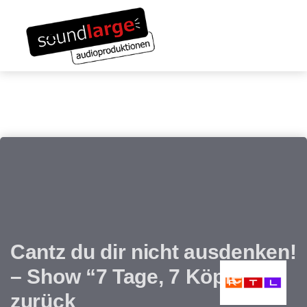
Links
Zum
überspringen
Inhalt
Toggle navigation
springen
Cantz du dir nicht ausdenken!
– Show “7 Tage, 7 Köpfe”
zurück