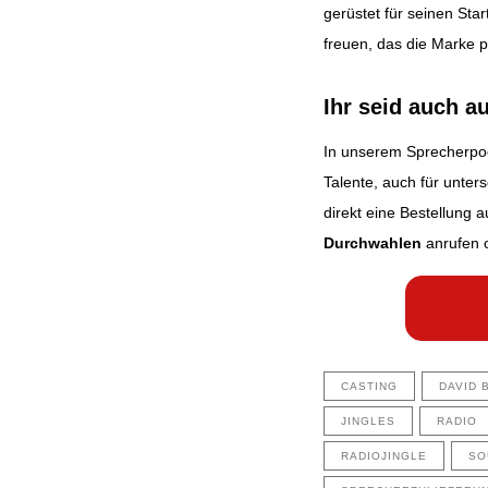
gerüstet für seinen Sta
freuen, das die Marke pe
Ihr seid auch 
In unserem Sprecherpool
Talente, auch für unte
direkt eine Bestellung
Durchwahlen
anrufen o
CASTING
DAVID 
JINGLES
RADIO
RADIOJINGLE
SO