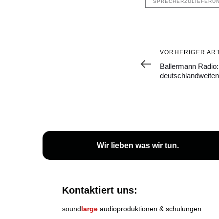
SPRECHERZULIEFERU
Vorheriger
VORHERIGER ART
Artikel
Ballermann Radio: 
deutschlandweite
Wir lieben
was wir tun
.
Kontaktiert uns:
sound
large
audioproduktionen & schulungen