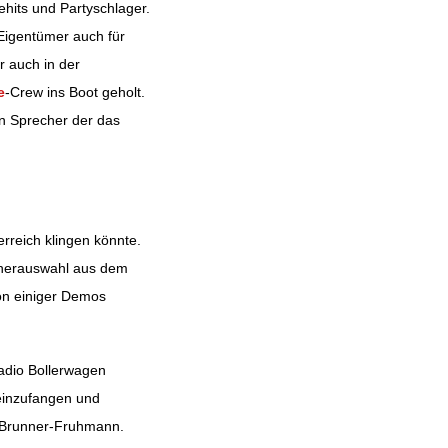
hits und Partyschlager.
Eigentümer auch für
r auch in der
e
-Crew ins Boot geholt.
en Sprecher der das
erreich klingen könnte.
echerauswahl aus dem
on einiger Demos
Radio Bollerwagen
 einzufangen und
 Brunner-Fruhmann.