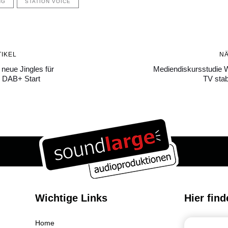
NG
STATION VOICE
Nächster
IKEL
N
Artikel
neue Jingles für
Mediendiskursstudie 
n DAB+ Start
TV stab
Wichtige Links
Hier find
Home