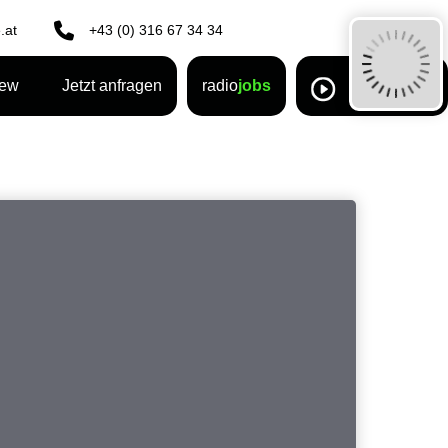
.at
+43 (0) 316 67 34 34
rew
Jetzt anfragen
radio
jobs