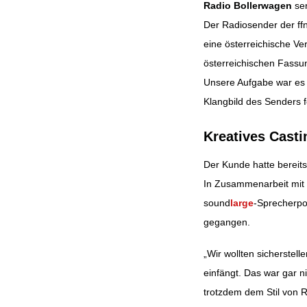
Radio Bollerwagen
sen
Der Radiosender der ff
Beitragsnavig
eine österreichische V
österreichischen Fassun
Unsere Aufgabe war es i
Klangbild des Senders fe
Kreatives Casti
Der Kunde hatte bereits
In Zusammenarbeit mit 
sound
large
-Sprecherpo
gegangen.
„Wir wollten sicherstel
einfängt. Das war gar 
trotzdem dem Stil von R