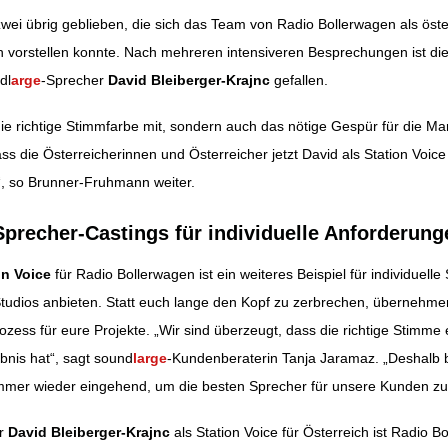
wei übrig geblieben, die sich das Team von Radio Bollerwagen als öste
h vorstellen konnte. Nach mehreren intensiveren Besprechungen ist di
dl
arge
-Sprecher
David Bleiberger-Krajnc
gefallen.
 die richtige Stimmfarbe mit, sondern auch das nötige Gespür für die Ma
ass die Österreicherinnen und Österreicher jetzt David als Station Voic
, so Brunner-Fruhmann weiter.
Sprecher-Castings für individuelle Anforderung
on Voice
für Radio Bollerwagen ist ein weiteres Beispiel für individuell
Studios anbieten. Statt euch lange den Kopf zu zerbrechen, übernehme
zess für eure Projekte. „Wir sind überzeugt, dass die richtige Stimm
ebnis hat“, sagt sound
large
-Kundenberaterin Tanja Jaramaz. „Deshalb b
mmer wieder eingehend, um die besten Sprecher für unsere Kunden zu 
ür
David Bleiberger-Krajnc
als Station Voice für Österreich ist Radio 