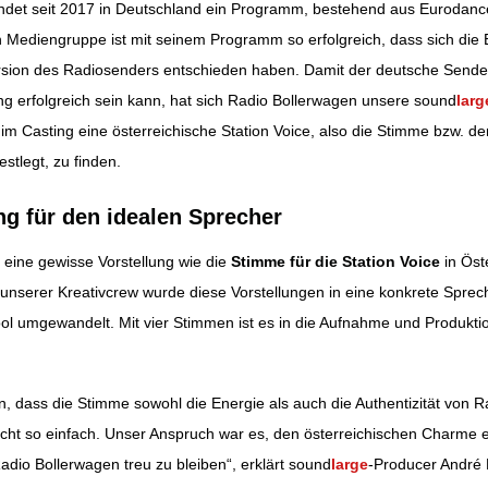
det seit 2017 in Deutschland ein Programm, bestehend aus Eurodance
n Mediengruppe ist mit seinem Programm so erfolgreich, dass sich die 
ation
ersion des Radiosenders entschieden haben. Damit der deutsche Sende
g erfolgreich sein kann, hat sich Radio Bollerwagen unsere sound
larg
m Casting eine österreichische Station Voice, also die Stimme bzw. d
stlegt, zu finden.
ng für den idealen Sprecher
 eine gewisse Vorstellung wie die
Stimme für die Station Voice
in Öst
unserer Kreativcrew wurde diese Vorstellungen in eine konkrete Spr
ol umgewandelt. Mit vier Stimmen ist es in die Aufnahme und Produkti
len, dass die Stimme sowohl die Energie als auch die Authentizität von 
nicht so einfach. Unser Anspruch war es, den österreichischen Charme
adio Bollerwagen treu zu bleiben“, erklärt sound
large
-Producer André