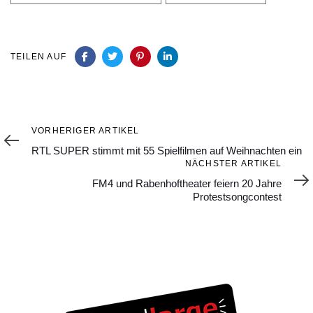
TEILEN AUF
Vorheriger
VORHERIGER ARTIKEL
Artikel
RTL SUPER stimmt mit 55 Spielfilmen auf Weihnachten ein
Nächster
NÄCHSTER ARTIKEL
Artikel
FM4 und Rabenhoftheater feiern 20 Jahre
Protestsongcontest