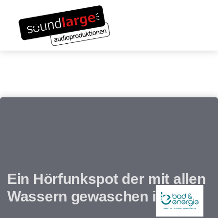
Links
Zum
überspringen
Inhalt
Toggle navigation
springen
Ein Hörfunkspot der mit allen
Wassern gewaschen ist