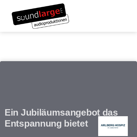
Links
Zum
überspringen
Inhalt
Toggle navigation
springen
Ein Jubiläumsangebot das
Entspannung bietet