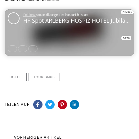
HOTEL
TOURISMUS
TEILEN AUF
Vorheriger
VORHERIGER ARTIKEL