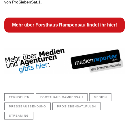
von ProSiebenSat.1.
Mehr über Forsthaus Rampensau findet ihr hier!
FERNSEHEN
FORSTHAUS RAMPENSAU
MEDIEN
PRESSEAUSSENDUNG
PROSIEBENSAT1PULS4
STREAMING