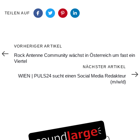
TEILEN AUF
Vorheriger
VORHERIGER ARTIKEL
Artikel
Rock Antenne Community wächst in Österreich um fast ein
Viertel
Nächster
NÄCHSTER ARTIKEL
Artikel
WIEN | PULS24 sucht einen Social Media Redakteur
(m/w/d)