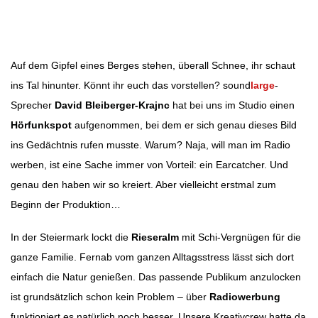
Beitragsnavigation
Auf dem Gipfel eines Berges stehen, überall Schnee, ihr schaut
ins Tal hinunter. Könnt ihr euch das vorstellen? sound
large
-
Sprecher
David Bleiberger-Krajnc
hat bei uns im Studio einen
Hörfunkspot
aufgenommen, bei dem er sich genau dieses Bild
ins Gedächtnis rufen musste. Warum? Naja, will man im Radio
werben, ist eine Sache immer von Vorteil: ein Earcatcher. Und
genau den haben wir so kreiert. Aber vielleicht erstmal zum
Beginn der Produktion…
In der Steiermark lockt die
Rieseralm
mit Schi-Vergnügen für die
ganze Familie. Fernab vom ganzen Alltagsstress lässt sich dort
einfach die Natur genießen. Das passende Publikum anzulocken
ist grundsätzlich schon kein Problem – über
Radiowerbung
funktioniert es natürlich noch besser. Unsere Kreativcrew hatte da