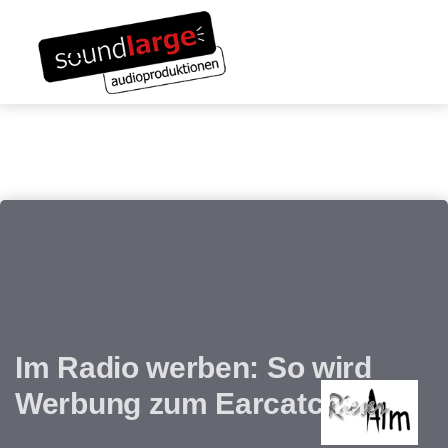
Links
Zum
überspringen
Inhalt
Toggle navigation
springen
Im Radio werben: So wird
Werbung zum Earcatcher