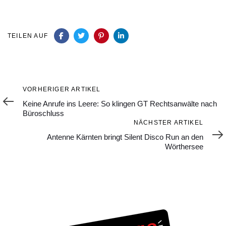
TEILEN AUF
Vorheriger
VORHERIGER ARTIKEL
Artikel
Keine Anrufe ins Leere: So klingen GT Rechtsanwälte nach
Büroschluss
Nächster
NÄCHSTER ARTIKEL
Artikel
Antenne Kärnten bringt Silent Disco Run an den
Wörthersee