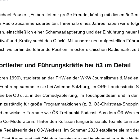
ael Pauser: „Es bereitet mir große Freude, künftig mit diesen äußer
im Radio zusammenzuarbeiten. Innerhalb eines Jahres haben wir erfolgr
en, einschließlich einer Schemaadaptierung und der Einführung neuer
ival’ und ‚Kratky sucht das Glück’. Mit unserer neu aufgestellten Führu
ch weiterhin die führende Position im österreichischen Radiomarkt zu
rtleiter und Führungskräfte bei ö3 im Detail
boren 1990), studierte an der FHWien der WKW Journalismus & Medie
Erfahrung sammelte sie bei Antenne Salzburg, im ORF-Landesstudio Sa
sie bei Ö3 u. a. in der Comedyabteilung, im Touchpointteam und in der 
erin zuständig für große Programmaktionen (z. B. Ö3-Christmas-Shoppin
 entwickelte Formate wie Ö3-Treffpunkt Podcast. Aus dem Ö3-Wecker
e Co-Moderatorin. Hinter den Kulissen fungierte sie als Teamleiterin so
e Redakteurin des Ö3-Weckers. Im Sommer 2023 etablierte sie mit der
e-First-Brand und seit Oktober konzipierte und implementierte Eva Hett