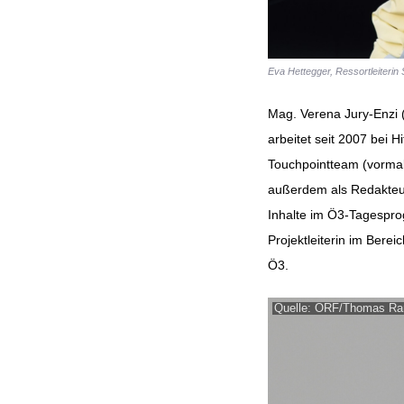
Eva Hettegger, Ressortleiterin
Mag. Verena Jury-Enzi 
arbeitet seit 2007 bei H
Touchpointteam (vormal
außerdem als Redakteur
Inhalte im Ö3-Tagespro
Projektleiterin im Bere
Ö3.
Quelle: ORF/Thomas Ra