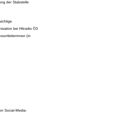
ung der Stabstelle
ichtige
isation bei Hitradio Ö3
ortleiterinnen (in
en Social-Media-