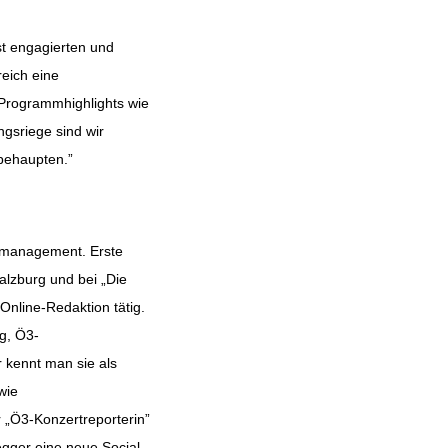
st engagierten und
eich eine
 Programmhighlights wie
ngsriege sind wir
 behaupten.”
nmanagement. Erste
lzburg und bei „Die
Online-Redaktion tätig.
g, Ö3-
 kennt man sie als
wie
 „Ö3-Konzertreporterin”
egger eine neue Social-