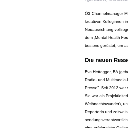
Ö3-Channelmanager Mich
kreativen Kolleginnen 
Neuausrichtung vollzog
dem ‚Mental Health Fest
bestens gerüstet, um au
Die neuen Resso
Eva Hettegger, BA (ge
Radio- und Multimedia-
Presse”. Seit 2012 war 
Sie war als Projektleit
Weihnachtswunder), und
Reporterin und zeitweis
sendungsverantwortlich
eine erfolgreiche Onlin