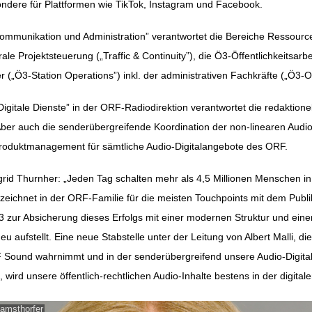
ondere für Plattformen wie TikTok, Instagram und Facebook.
Kommunikation und Administration” verantwortet die Bereiche Resso
ale Projektsteuerung („Traffic & Continuity”), die Ö3-Öffentlichkeitsarb
„Ö3-Station Operations”) inkl. der administrativen Fachkräfte („Ö3-
Digitale Dienste” in der ORF-Radiodirektion verantwortet die redaktionel
ber auch die senderübergreifende Koordination der non-linearen Aud
Produktmanagement für sämtliche Audio-Digitalangebote des ORF.
grid Thurnher: „Jeden Tag schalten mehr als 4,5 Millionen Menschen in
 zeichnet in der ORF-Familie für die meisten Touchpoints mit dem Publi
Ö3 zur Absicherung dieses Erfolgs mit einer modernen Struktur und ei
aufstellt. Eine neue Stabstelle unter der Leitung von Albert Malli, die
 Sound wahrnimmt und in der senderübergreifend unsere Audio-Digita
 wird unsere öffentlich-rechtlichen Audio-Inhalte bestens in der digitale
amsthorfer