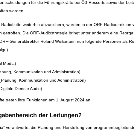
ntscheidungen für die Führungskräfte bei
Ö3
-Ressorts sowie der Leit
roffen worden.
ation
Radioflotte weiterhin abzusichern, wurden in der ORF-Radiodirektion w
 getroffen. Die ORF-Audiostrategie bringt unter anderem eine Reorgan
lt ORF-Generaldirektor Roland Weißmann nun folgende Personen als Ress
lge):
al Media)
lanung, Kommunikation und Administration)
 (Planung, Kommunikation und Administration)
 Digitale Dienste Audio)
te treten ihre Funktionen am 1. August 2024 an.
fgabenbereich der Leitungen?
dia” verantwortet die Planung und Herstellung von programmbegleitend