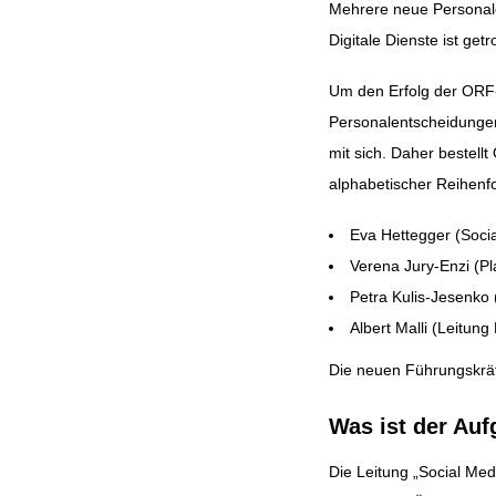
Mehrere neue Personale
Digitale Dienste ist get
Beitragsnavig
Um den Erfolg der ORF-
Personalentscheidungen
mit sich. Daher bestel
alphabetischer Reihenfo
Eva Hettegger (Soci
Verena Jury-Enzi (P
Petra Kulis-Jesenko
Albert Malli (Leitung
Die neuen Führungskräf
Was ist der Au
Die Leitung „Social Me