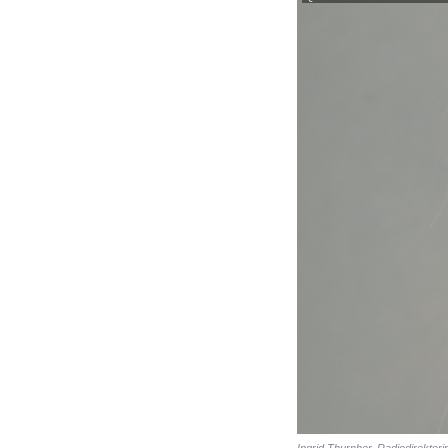
Ingrid Thurnher, Radiodirektor