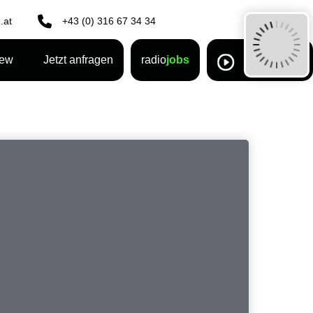
.at
+43 (0) 316 67 34 34
rew
Jetzt anfragen
radio
jobs