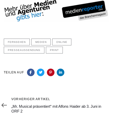
FERNSEHEN
MEDIEN
ONLINE
PRESSEAUSSENDUNG
PRINT
TEILEN AUF
Vorheriger
VORHERIGER ARTIKEL
Artikel
„Mr. Musical präsentiert“ mit Alfons Haider ab 3. Juni in
ORF 2