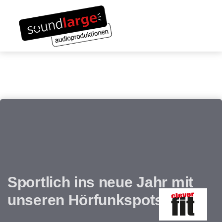
Links
Zum
überspringen
Inhalt
Toggle navigation
springen
Sportlich ins neue Jahr mit
unseren Hörfunkspots