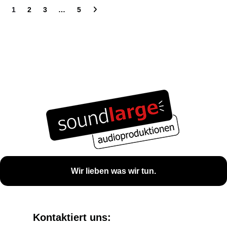
1
2
3
…
5
Wir lieben was wir tun.
Kontaktiert uns: