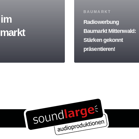
Tags
BAUMARKT
 im
Radiowerbung
dmarkt
Baumarkt Mittenwald:
Stärken gekonnt
präsentieren!