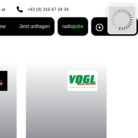
.at
+43 (0) 316 67 34 34
rew
Jetzt anfragen
radio
jobs