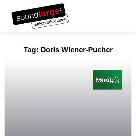
Links
Zum
überspringen
Inhalt
Toggle navigation
springen
Tag: Doris Wiener-Pucher