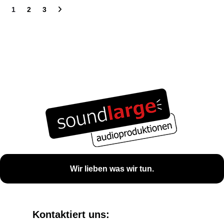
1
2
3
Wir lieben was wir tun.
Kontaktiert uns: