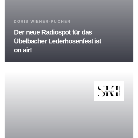
Tags
DORIS WIENER-PUCHER
Der neue Radiospot für das
Übelbacher Lederhosenfest ist
on air!