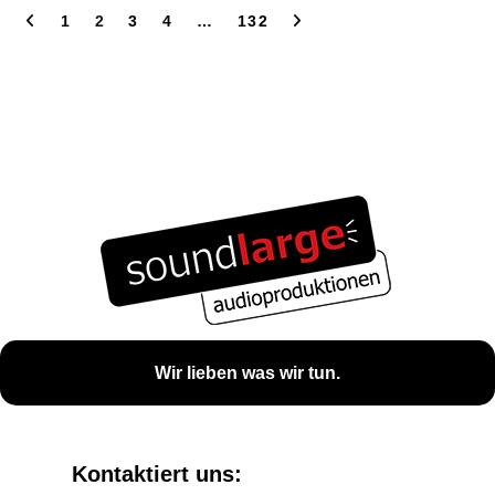
1
2
3
4
…
132
Wir lieben was wir tun.
Kontaktiert uns: