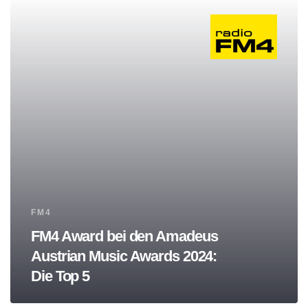
Tags
FM4
FM4 Award bei den Amadeus
Austrian Music Awards 2024:
Die Top 5