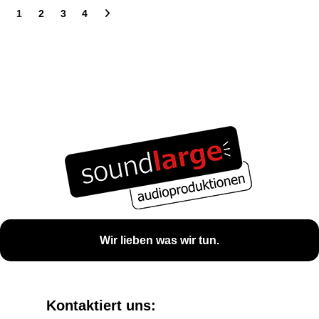
1
2
3
4
Wir lieben was wir tun.
Kontaktiert uns: