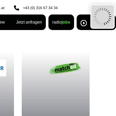
.at
+43 (0) 316 67 34 34
rew
Jetzt anfragen
radio
jobs