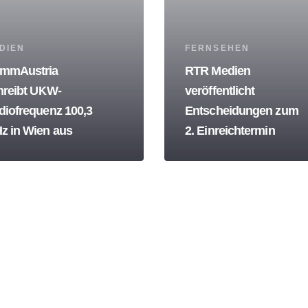
s
Tags
DIEN
FERNSEHEN
mmAustria
RTR Medien
hreibt UKW-
veröffentlicht
diofrequenz 100,3
Entscheidungen zum
z in Wien aus
2. Einreichtermin