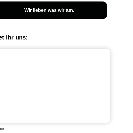
Wir lieben was wir tun.
et ihr uns:
gen