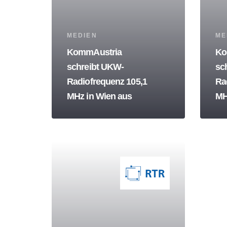
Tags
Tag
MEDIEN
ME
KommAustria
Ko
schreibt UKW-
sc
Radiofrequenz 105,1
Ra
MHz in Wien aus
MH