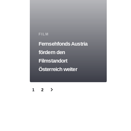
Tags
FILM
Fernsehfonds Austria
fördern den
Filmstandort
Österreich weiter
1
2