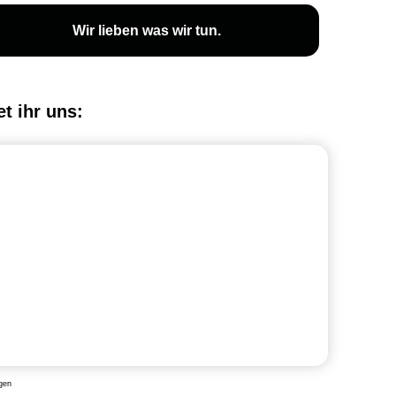
Wir lieben was wir tun.
et ihr uns:
gen