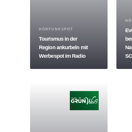
Tag
HÖ
Tags
HÖRFUNKSPOT
Ev
Tourismus in der
be
Region ankurbeln mit
Na
Werbespot im Radio
SC