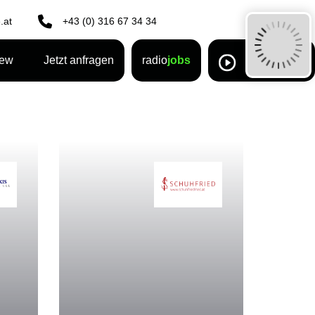
.at
+43 (0) 316 67 34 34
rew
Jetzt anfragen
radio
jobs