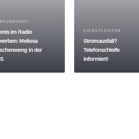
s
RFUNKSPOT
Tags
DIENSTLEISTER
ents im Radio
werben: Melissa
Stromausfall?
schenweng in der
Telefonschleife
S
informiert!