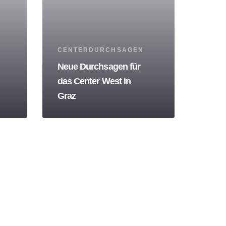
Tags
CENTERDURCHSAGEN
Neue Durchsagen für
das Center West in
Graz