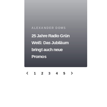
Tags
ALEXANDER DOMS
25 Jahre Radio Grün
Weiß: Das Jubiläum
bringt auch neue
Promos
1
2
3
4
5