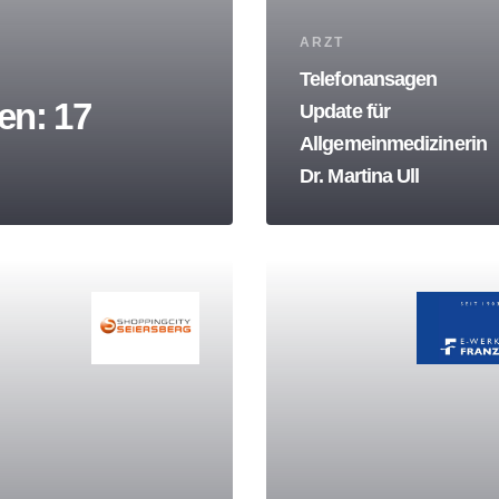
Tags
ARZT
Telefonansagen
en: 17
Update für
Allgemeinmedizinerin
Dr. Martina Ull