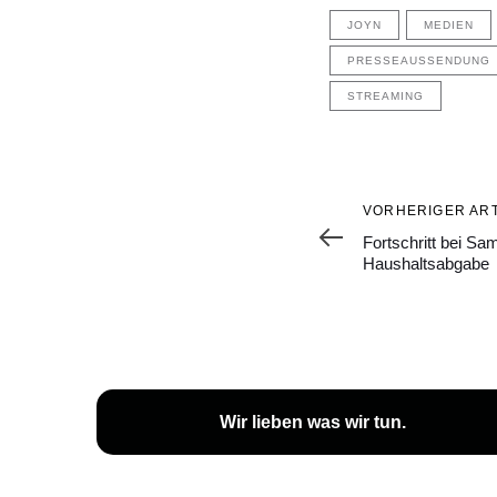
JOYN
MEDIEN
PRESSEAUSSENDUNG
STREAMING
Vorheriger
VORHERIGER ART
Artikel
Fortschritt bei S
Haushaltsabgabe
Wir lieben
was wir tun
.