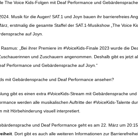
lle
The Voice Kids
-Folgen mit Deaf Performance und Gebärdensprache
2024. Musik für die Augen! SAT.1 und Joyn bauen ihr barrierefreies An
ation
März, erstmalig die gesamte Staffel der SAT.1-Musikshow „The Voice Ki
densprache auf Joyn.
Rasmus: „Bei ihrer Premiere im #VoiceKids-Finale 2023 wurde die De
uschauerinnen und Zuschauern angenommen. Deshalb gibt es jetzt al
eaf Performance und Gebärdensprache auf Joyn.“
ds mit Gebärdensprache und Deaf Performance ansehen?
ahlung gibt es einen extra #VoiceKids-Stream mit Gebärdensprache un
ormance werden alle musikalischen Auftritte der #VoiceKids-Talente du
it Hörbehinderung visuell interpretiert.
ebärdensprache und Deaf Performance geht es am 22. März um 20:15 
eiheit
. Dort gibt es auch alle weiteren Informationen zur Barrierefrei