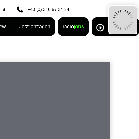
.at
+43 (0) 316 67 34 34
rew
Jetzt anfragen
radio
jobs