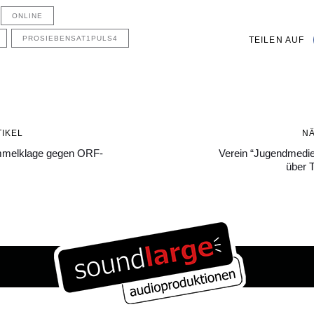
ONLINE
PROSIEBENSAT1PULS4
TEILEN AUF
Nächster
IKEL
N
Artikel
ammelklage gegen ORF-
Verein “Jugendmedie
über T