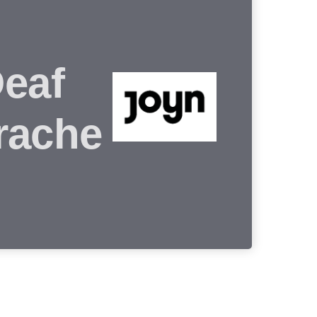
Deaf
rache