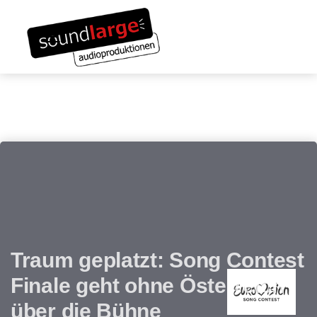
Links
Zum
überspringen
Inhalt
Toggle navigation
springen
Traum geplatzt: Song Contest
Finale geht ohne Österreich
über die Bühne