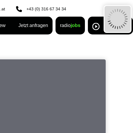
.at
+43 (0) 316 67 34 34
rew
Jetzt anfragen
radio
jobs