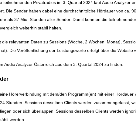
e teilnehmenden Privatradios im 3. Quartal 2024 laut Audio Analyzer e
rt. Die Sender haben dabei eine durchschnittliche Hördauer von ca. 9
ation
r als 37 Mio. Stunden aller Sender. Damit konnten die teilnehmende
ergleich weiterhin stabil halten.
 die relevanten Daten zu Sessions (Woche, 2 Wochen, Monat), Sessi
t). Die Veröffentlichung der Leistungswerte erfolgt über die Website
um Audio Analyzer Österreich aus dem 3. Quartal 2024 zu finden.
der
st eine Hörerverbindung mit dem/den Programm(en) mit einer Hördauer 
 24 Stunden. Sessions desselben Clients werden zusammengefasst, w
iegen oder sich überlappen. Sessions desselben Clients werden ignori
zählt werden.