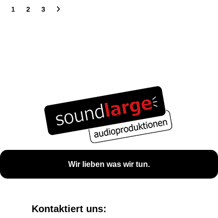
1
2
3
Wir lieben was wir tun.
Kontaktiert uns: