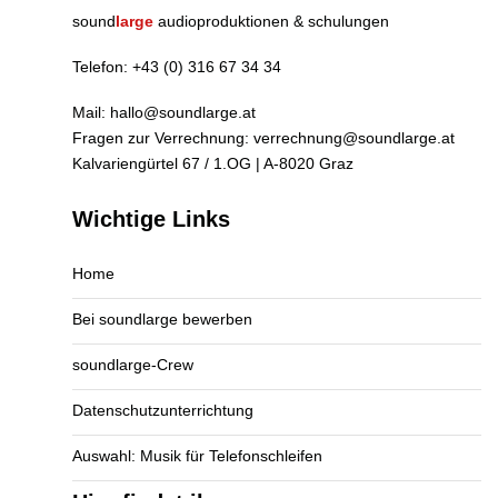
m
sound
large
audioproduktionen & schulungen
m
Telefon:
+43 (0) 316 67 34 34
e
n
Mail:
hallo@soundlarge.at
Fragen zur Verrechnung:
verrechnung@soundlarge.at
di
Kalvariengürtel 67 / 1.OG | A-8020 Graz
r
e
Wichtige Links
kt
in
Home
e
Bei soundlarge bewerben
u
soundlarge-Crew
r
e
Datenschutzunterrichtung
O
Auswahl: Musik für Telefonschleifen
h