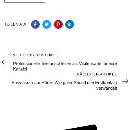
TEILEN AUF
Vorheriger
VORHERIGER ARTIKEL
Artikel
Professionelle Telefonschleifen als Visitenkarte für eure
Kanzlei
Nächster
NÄCHSTER ARTIKEL
Artikel
Easyvisum am Hörer: Wie guter Sound den Erstkontakt
verwandelt