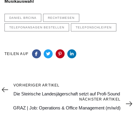
Musikauswahl
DANIEL BRCINA
RECHTSWESEN
TELEFONANSAGEN BESTELLEN
TELEFONSCHLEIFEN
TEILEN AUF
Vorheriger
VORHERIGER ARTIKEL
Artikel
Die Steirische Landesjägerschaft setzt auf Profi-Sound
Nächster
NÄCHSTER ARTIKEL
Artikel
GRAZ | Job: Operations & Office Management (m/w/d)