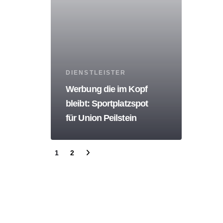
Tags
DIENSTLEISTER
Werbung die im Kopf
bleibt: Sportplatzspot
für Union Peilstein
1
2