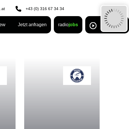
.at
+43 (0) 316 67 34 34
rew
Jetzt anfragen
radio
jobs