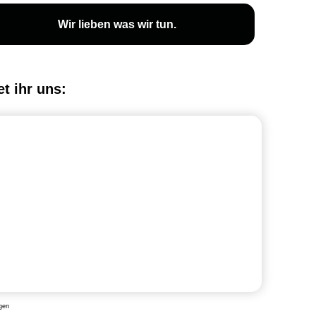
Wir lieben was wir tun.
et ihr uns:
gen