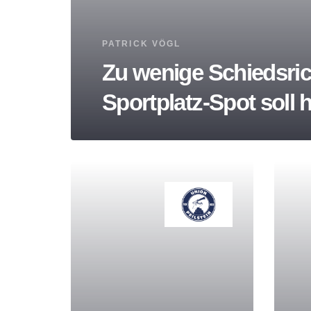
Tags
PATRICK VÖGL
Zu wenige Schiedsric
Sportplatz-Spot soll 