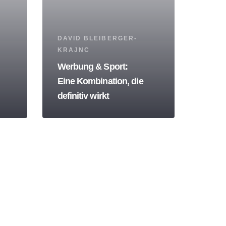
Tags
DAVID BLEIBERGER-
KRAJNC
Werbung & Sport:
Eine Kombination, die
definitiv wirkt