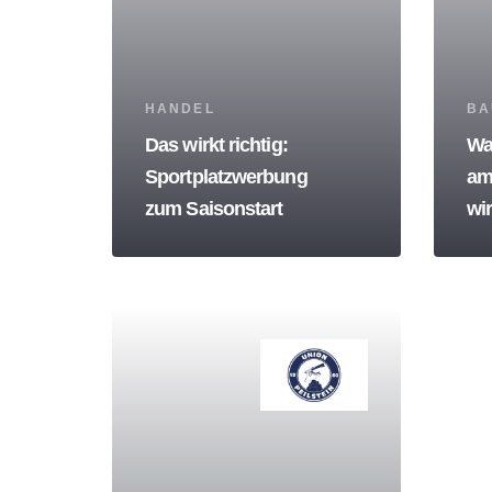
Tags
Tag
HANDEL
BA
Das wirkt richtig:
Wa
Sportplatzwerbung
am
zum Saisonstart
wir