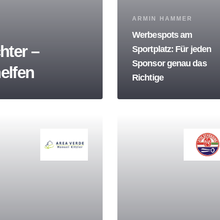
Tags
ARMIN HAMMER
Werbespots am
hter –
Sportplatz: Für jeden
Sponsor genau das
helfen
Richtige