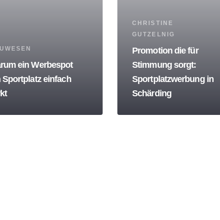
Tags
CHRISTINE
GUTZELNIG
s
UWESEN
Promotion die für
rum ein Werbespot
Stimmung sorgt:
 Sportplatz einfach
Sportplatzwerbung in
kt
Schärding