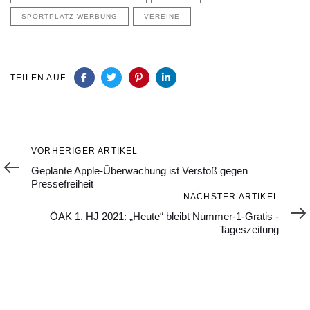
SPORTPLATZ WERBUNG
VEREINE
TEILEN AUF
Vorheriger
VORHERIGER ARTIKEL
Artikel
Geplante Apple-Überwachung ist Verstoß gegen
Pressefreiheit
Nächster
NÄCHSTER ARTIKEL
Artikel
ÖAK 1. HJ 2021: „Heute“ bleibt Nummer-1-Gratis -
Tageszeitung