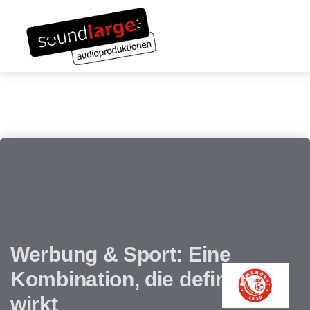
Links
Zum
überspringen
Inhalt
Toggle navigation
springen
Werbung & Sport: Eine
Kombination, die definitiv
wirkt