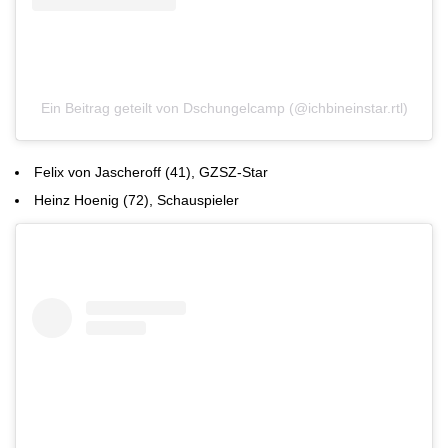
Ein Beitrag geteilt von Dschungelcamp (@ichbineinstar.rtl)
Felix von Jascheroff (41), GZSZ-Star
Heinz Hoenig (72), Schauspieler