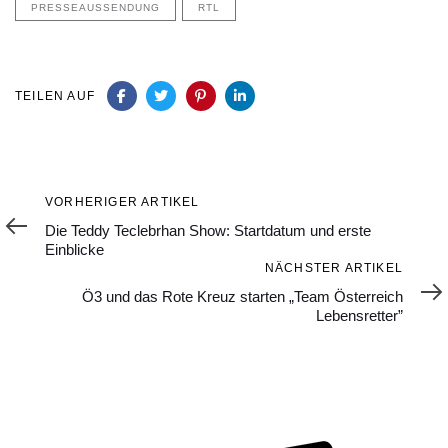
PRESSEAUSSENDUNG
RTL
TEILEN AUF
Vorheriger
VORHERIGER ARTIKEL
Artikel
Die Teddy Teclebrhan Show: Startdatum und erste
Einblicke
Nächster
NÄCHSTER ARTIKEL
Artikel
Ö3 und das Rote Kreuz starten „Team Österreich
Lebensretter”