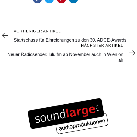
Vorheriger
VORHERIGER ARTIKEL
Artikel
Startschuss für Einreichungen zu den 30. ADCE-Awards
Nächster
NÄCHSTER ARTIKEL
Artikel
Neuer Radiosender: lulu.fm ab November auch in Wien on
air