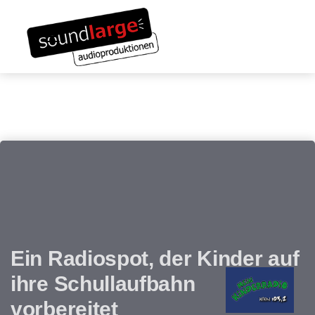
Links
Zum
überspringen
Inhalt
Toggle navigation
springen
Ein Radiospot, der Kinder auf
ihre Schullaufbahn
vorbereitet