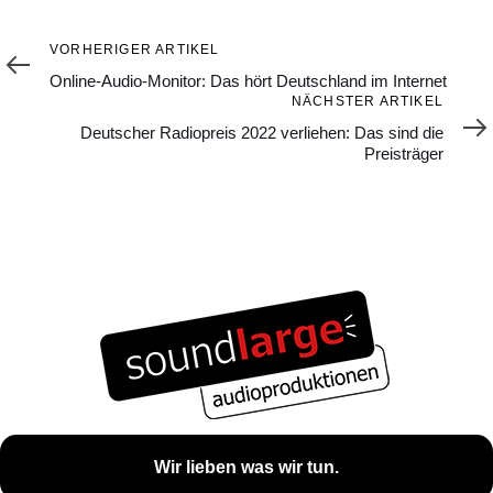
Vorheriger
VORHERIGER ARTIKEL
Artikel
Online-Audio-Monitor: Das hört Deutschland im Internet
Nächster
NÄCHSTER ARTIKEL
Artikel
Deutscher Radiopreis 2022 verliehen: Das sind die
Preisträger
Wir lieben was wir tun.