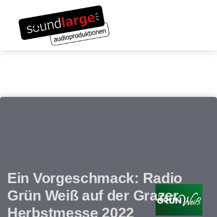
Links
Zum
überspringen
Inhalt
Toggle navigation
springen
Ein Vorgeschmack: Radio
Grün Weiß auf der Grazer
Herbstmesse 2022