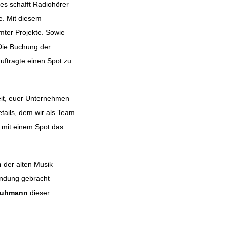
s schafft Radiohörer
e. Mit diesem
mter Projekte. Sowie
Die Buchung der
uftragte einen Spot zu
eit, euer Unternehmen
etails, dem wir als Team
 mit einem Spot das
n
der alten Musik
indung gebracht
ruhmann
dieser