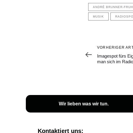
ANDRÉ BRUNNER-FRU
MUSIK
RADIOSP
Vorheriger
VORHERIGER ART
Artikel
Imagespot fürs Ei
man sich im Radi
Wir lieben
was wir tun
.
Kontaktiert uns: