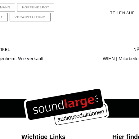
HMANN
HÖRFUNKSPOT
TEILEN AUF
OT
VERANSTALTUNG
Nächster
IKEL
N
Artikel
genheim: Wie verkauft
WIEN | Mitarbeit
o
Wichtige Links
Hier find