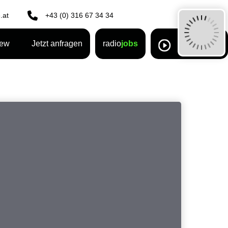
.at
+43 (0) 316 67 34 34
rew
Jetzt anfragen
radio
jobs