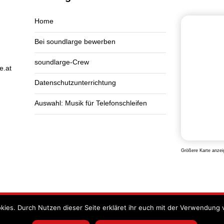
Home
Bei soundlarge bewerben
soundlarge-Crew
e.at
Datenschutzunterrichtung
Auswahl: Musik für Telefonschleifen
Größere Karte anzei
kies. Durch Nutzen dieser Seite erkläret ihr euch mit der Verwendung 
Impressum
Datensch