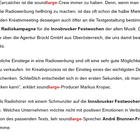
arcatcher ist die sound
large
-Crew immer zu haben. Denn, wenn man e
 die Radiowerbung hellhörig zu machen, ist das oft schon die halbe Miet
ation
den Kreativmeeting deswegen auch öfter an die Textgestaltung bestim
r
Radiokampagne
für die
Innsbrucker Festwochen
der alten Musik. 
 über die Agentur Brückl GmbH aus Oberösterreich, die uns damit bea
ht.
liche Einstiege in eine Radiowerbung sind oft eine sehr gute Möglichk
zu verkaufen. Im Kreativprozess ist der Einstieg eines der wichtigsten D
henken. Schließlich entscheidet sich in den ersten Sekunden, ob man
ken kann“, erklärt sound
large
-Producer Markus Kropac.
als Radiohörer mit einem Schmunzler auf die
Innsbrucker Festwoche
 Welches Unternehmen möchte nicht mit positiven Emotionen in Verb
on des passenden Texts, lieh sound
large
-Sprecher
André Brunner-F
imme.