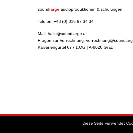
sound
large
audioproduktionen & schulungen
Telefon:
+43 (0) 316 67 34 34
Mail:
hallo@soundlarge.at
Fragen zur Verrechnung:
verrechnung@soundlarg
Kalvariengürtel 67 / 1.OG | A-8020 Graz
Diese Seite verwendet Coo
© 2026 Website von
TECH Schmiede