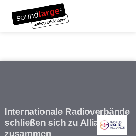
Links
Zum
überspringen
Inhalt
Toggle navigation
springen
Internationale Radioverbände
schließen sich zu Allianz
zusammen