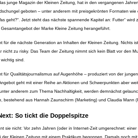
 das junge Magazin der Kleinen Zeitung, hat in den vergangenen Jahre
dschungel geboten – unter anderem mit preisgekrönten Formaten wie 
ation
 geht?“. Jetzt steht das nächste spannende Kapitel an: Futter“ wird 
 Gesamtangebot der Marke Kleine Zeitung herangeführt.
t für die nächste Generation an Inhalten der Kleinen Zeitung. Nichts is
r nicht zu risky. Das Team der Zeitung nimmt sich kein Blatt vor den Mu
wichtig sind.
ht für Qualitätsjournalismus auf Augenhöhe – produziert von der jungen
Angebot geht mit einer Reihe an Aktionen und Schwerpunkten aber weit
 unter anderem zum Thema Nachhaltigkeit, werden demnächst gelaunch
ze, bestehend aus Hannah Zaunschirm (Marketing) und Claudia Mann (
Next: So tickt die Doppelspitze
 sie nicht: Vor zehn Jahren (oder in Internet-Zeit umgerechnet: einer 
ei der Kleinen Zeitung mit einem Praktikum begonnen. Damals noch mit 