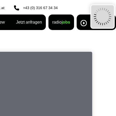
.at
+43 (0) 316 67 34 34
rew
Jetzt anfragen
radio
jobs