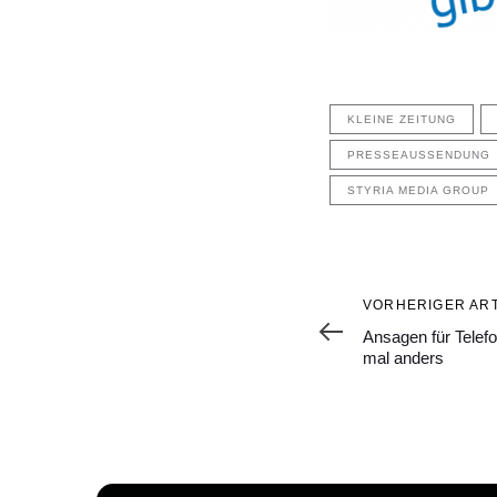
KLEINE ZEITUNG
PRESSEAUSSENDUNG
STYRIA MEDIA GROUP
Vorheriger
VORHERIGER ART
Artikel
Ansagen für Telefo
mal anders