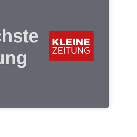
chste
tung