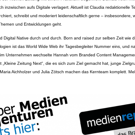
inzwischen aufs Digitale verlagert. Aktuell ist Claudia redaktionelle T
rchiert, schreibt und moderiert leidenschaftlich gerne – insbesondere,
e Themen und Entwicklungen geht.
nd Digital Native durch und durch. Born and raised zur selben Zeit wie 
gien ist das World Wide Web ihr Tagesbegleiter Nummer eins, und natü
n im Unternehmen wechselte Hannah vom Branded Content Management
 „Kleine Zeitung Next“, die es sich zum Ziel gemacht hat, junge Ziel
Maria Aichholzer und Julia Zötsch machen das Kernteam komplett. Me