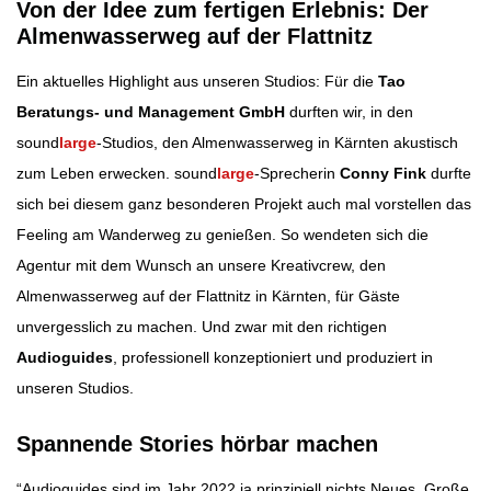
Von der Idee zum fertigen Erlebnis: Der
Almenwasserweg auf der Flattnitz
Ein aktuelles Highlight aus unseren Studios: Für die
Tao
Beratungs- und Management GmbH
durften wir, in den
sound
large
-Studios, den Almenwasserweg in Kärnten akustisch
zum Leben erwecken. sound
large
-Sprecherin
Conny Fink
durfte
sich bei diesem ganz besonderen Projekt auch mal vorstellen das
Feeling am Wanderweg zu genießen. So wendeten sich die
Agentur mit dem Wunsch an unsere Kreativcrew, den
Almenwasserweg auf der Flattnitz in Kärnten, für Gäste
unvergesslich zu machen. Und zwar mit den richtigen
Audioguides
, professionell konzeptioniert und produziert in
unseren Studios.
Spannende Stories hörbar machen
“Audioguides sind im Jahr 2022 ja prinzipiell nichts Neues. Große