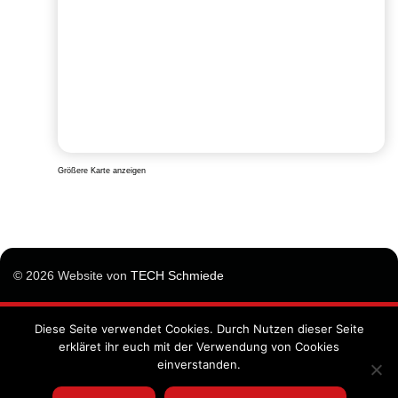
Größere Karte anzeigen
© 2026 Website von
TECH Schmiede
Diese Seite verwendet Cookies. Durch Nutzen dieser Seite
Impressum
erkläret ihr euch mit der Verwendung von Cookies
Datenschutzunterrichtung
einverstanden.
Allgemeine Geschäftsbedingungen