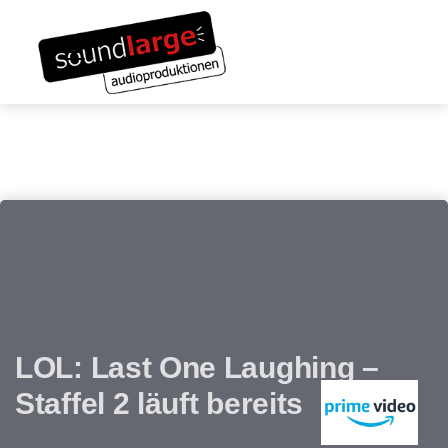
Links
Zum
überspringen
Inhalt
Toggle navigation
springen
LOL: Last One Laughing –
Staffel 2 läuft bereits