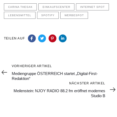
CARINA THESAK
EINKAUFSCENTER
INTERNET SPOT
LEBENSMITTEL
SPOTIFY
WERBESPOT
TEILEN AUF
Vorheriger
VORHERIGER ARTIKEL
Artikel
Mediengruppe ÖSTERREICH startet „Digital-First-
Redaktion“
Nächster
NÄCHSTER ARTIKEL
Artikel
Meilenstein: NJOY RADIO 88.2 fm eröffnet modernes
Studio B