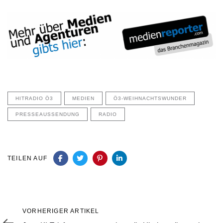
HITRADIO Ö3
MEDIEN
Ö3-WEIHNACHTSWUNDER
PRESSEAUSSENDUNG
RADIO
TEILEN AUF
Vorheriger
VORHERIGER ARTIKEL
Artikel