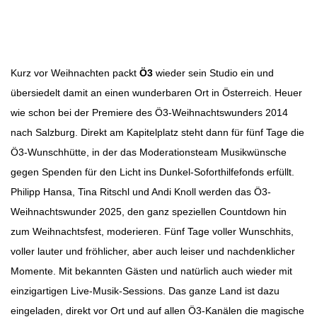
Beitragsbild: (c) Hitradio Ö3 Thomas Unterberger
Beitragsnavigation
Kurz vor Weihnachten packt
Ö3
wieder sein Studio ein und
übersiedelt damit an einen wunderbaren Ort in Österreich. Heuer
wie schon bei der Premiere des Ö3-Weihnachtswunders 2014
nach Salzburg. Direkt am Kapitelplatz steht dann für fünf Tage die
Ö3-Wunschhütte, in der das Moderationsteam Musikwünsche
gegen Spenden für den Licht ins Dunkel-Soforthilfefonds erfüllt.
Philipp Hansa, Tina Ritschl und Andi Knoll werden das Ö3-
Weihnachtswunder 2025, den ganz speziellen Countdown hin
zum Weihnachtsfest, moderieren. Fünf Tage voller Wunschhits,
voller lauter und fröhlicher, aber auch leiser und nachdenklicher
Momente. Mit bekannten Gästen und natürlich auch wieder mit
einzigartigen Live-Musik-Sessions. Das ganze Land ist dazu
eingeladen, direkt vor Ort und auf allen Ö3-Kanälen die magische