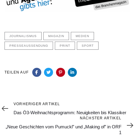
JOURNALISMUS
MAGAZIN
MEDIEN
PRESSEAUSSENDUNG
PRINT
SPORT
TEILEN AUF
Vorheriger
VORHERIGER ARTIKEL
Artikel
Das Ö3-Weihnachtsprogramm: Neuigkeiten bis Klassiker
Nächster
NÄCHSTER ARTIKEL
Artikel
„Neue Geschichten vom Pumuckl” und „Making of” in ORF
1