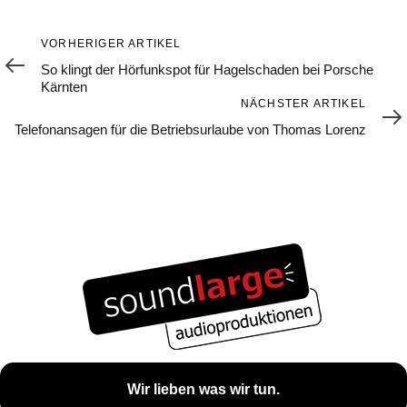
Vorheriger
VORHERIGER ARTIKEL
Artikel
So klingt der Hörfunkspot für Hagelschaden bei Porsche
Kärnten
Nächster
NÄCHSTER ARTIKEL
Artikel
Telefonansagen für die Betriebsurlaube von Thomas Lorenz
Wir lieben was wir tun.