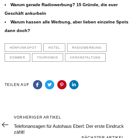
Warum gerade Radiowerbung? 15 Gründe, die euer
Geschäft ankurbeln
Warum hassen alle Werbung, aber lieben einzelne Spots
dann doch?
HÖRFUNKSPOT
HOTEL
RADIOWERBUNG
SOMMER
TOURISMUS
VERANSTALTUNG
TEILEN AUF
Vorheriger
VORHERIGER ARTIKEL
Artikel
Telefonansagen für Autohaus Eberl: Der erste Eindruck
zählt!
Nächster
NÄCHSTER ARTIKEL