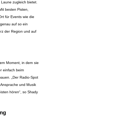
Laune zugleich bietet.
it besten Pisten,
t für Events wie die
 genau auf so ein
erz der Region und auf
n dem Moment, in dem sie
r einfach beim
bauen. „Der Radio-Spot
en Ansprache und Musik
eisten hören“, so Shady
ung