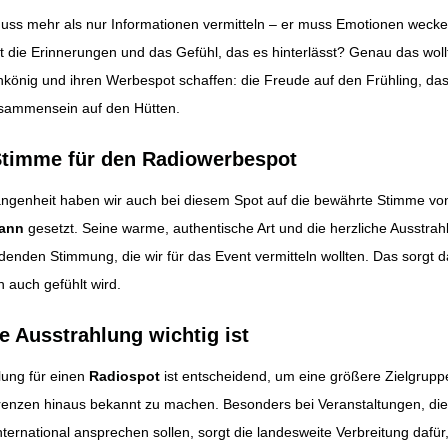
ss mehr als nur Informationen vermitteln – er muss Emotionen wecke
 die Erinnerungen und das Gefühl, das es hinterlässt? Genau das woll
önig und ihren Werbespot schaffen: die Freude auf den Frühling, das 
isammensein auf den Hütten.
 Stimme für den Radiowerbespot
gangenheit haben wir auch bei diesem Spot auf die bewährte Stimme v
mann
gesetzt. Seine warme, authentische Art und die herzliche Ausstrah
adenden Stimmung, die wir für das Event vermitteln wollten. Das sorgt d
n auch gefühlt wird.
 Ausstrahlung wichtig ist
lung für einen
Radiospot
ist entscheidend, um eine größere Zielgrupp
renzen hinaus bekannt zu machen. Besonders bei Veranstaltungen, di
nternational ansprechen sollen, sorgt die landesweite Verbreitung daf