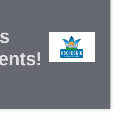
s
ents!