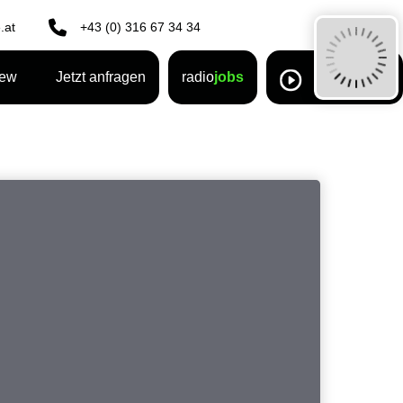
.at
+43 (0) 316 67 34 34
rew
Jetzt anfragen
radio
jobs