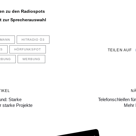
nen zu den Radiospots
kt zur Sprecherauswahl
HMANN
HITRADIO Ö3
US
HÖRFUNKSPOT
TEILEN AUF
RBUNG
WERBUNG
Nächster
IKEL
N
Artikel
nd: Starke
Telefonschleifen f
r starke Projekte
Mehr 