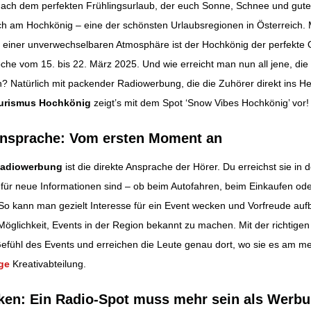
 nach dem perfekten Frühlingsurlaub, der euch Sonne, Schnee und gute 
h am Hochkönig – eine der schönsten Urlaubsregionen in Österreich. M
ation
 einer unverwechselbaren Atmosphäre ist der Hochkönig der perfekte Or
he vom 15. bis 22. März 2025. Und wie erreicht man nun all jene, die
? Natürlich mit packender Radiowerbung, die die Zuhörer direkt ins H
urismus Hochkönig
zeigt’s mit dem Spot ‘Snow Vibes Hochkönig’ vor!
 Ansprache: Vom ersten Moment an
adiowerbung
ist die direkte Ansprache der Hörer. Du erreichst sie i
für neue Informationen sind – ob beim Autofahren, beim Einkaufen ode
o kann man gezielt Interesse für ein Event wecken und Vorfreude auf
Möglichkeit, Events in der Region bekannt zu machen. Mit der richtig
Gefühl des Events und erreichen die Leute genau dort, wo sie es am m
rge
Kreativabteilung.
en: Ein Radio-Spot muss mehr sein als Werb