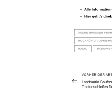
Alle Informatio
Hier geht’s dire
ANDRÉ BRUNNER-FRU
HOCHKÖNIG TOURISM
RADIO
RADIOWE
Vorheriger
VORHERIGER ART
Artikel
Landmarkt Baufreu
Telefonschleifen fü