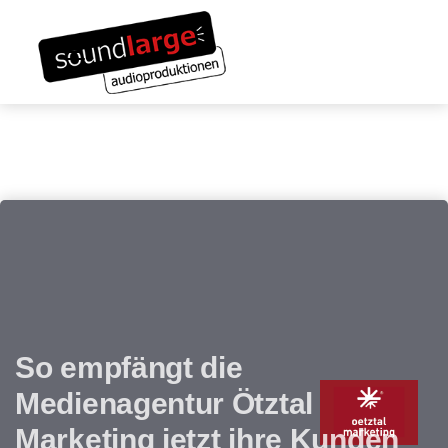
Links
Zum
überspringen
Inhalt
Toggle navigation
springen
So empfängt die
Medienagentur Ötztal
Marketing jetzt ihre Kunden