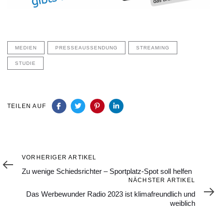
MEDIEN
PRESSEAUSSENDUNG
STREAMING
STUDIE
TEILEN AUF
Vorheriger
VORHERIGER ARTIKEL
Artikel
Zu wenige Schiedsrichter – Sportplatz-Spot soll helfen
Nächster
NÄCHSTER ARTIKEL
Artikel
Das Werbewunder Radio 2023 ist klimafreundlich und
weiblich