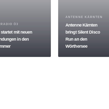
Tags
ANTENNE KÄRNTEN
s
TRADIO Ö3
Antenne Kärnten
startet mit neuen
bringt Silent Disco
ndungen in den
Run an den
mmer
Wörthersee