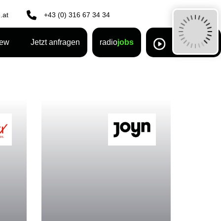
.at
+43 (0) 316 67 34 34
rew
Jetzt anfragen
radio
jobs