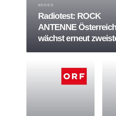
Tags
MEDIEN
Radiotest: ROCK
ANTENNE Österreic
wächst erneut zweiste