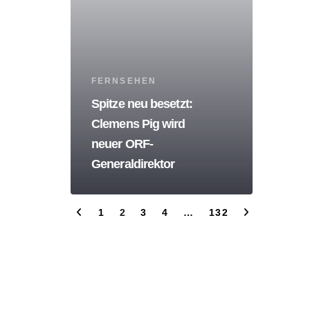
Tags
FERNSEHEN
Spitze neu besetzt:
Clemens Pig wird
neuer ORF-
Generaldirektor
1
2
3
4
…
132