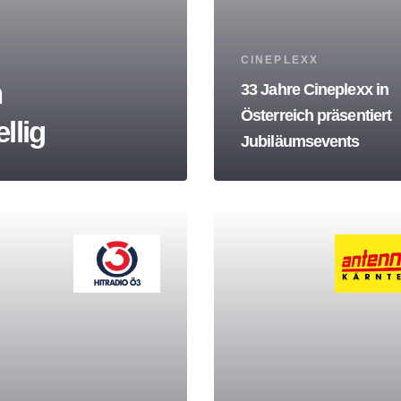
Tags
CINEPLEXX
h
33 Jahre Cineplexx in
Österreich präsentiert
llig
Jubiläumsevents