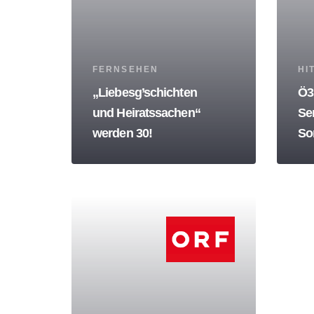
Tags
Tag
FERNSEHEN
HI
„Liebesg’schichten
Ö3 
und Heiratssachen“
Se
werden 30!
So