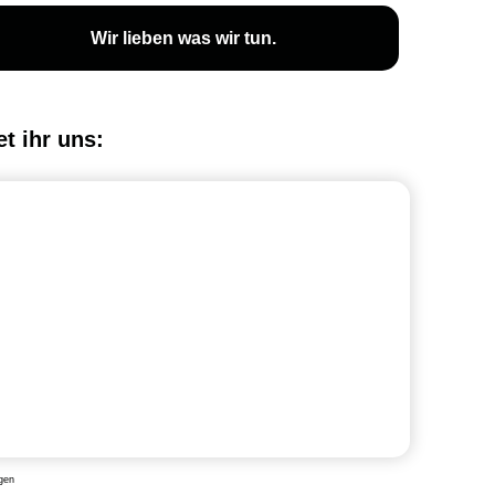
Wir lieben was wir tun.
et ihr uns:
gen