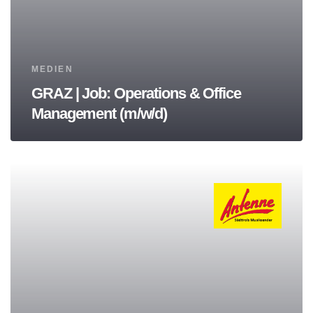
Tags
MEDIEN
GRAZ | Job: Operations & Office
Management (m/w/d)