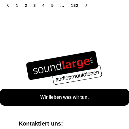
1
2
3
4
5
…
132
Wir lieben was wir tun.
Kontaktiert uns: